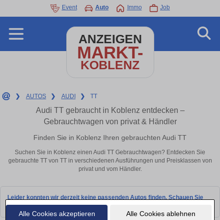
Event
Auto
Immo
Job
ANZEIGEN
MARKT-
KOBLENZ
❯
AUTOS
❯
AUDI
❯
TT
Audi TT gebraucht in Koblenz entdecken –
Gebrauchtwagen von privat & Händler
Finden Sie in Koblenz Ihren gebrauchten Audi TT
Suchen Sie in Koblenz einen Audi TT Gebrauchtwagen? Entdecken Sie
gebrauchte TT von TT in verschiedenen Ausführungen und Preisklassen von
privat und vom Händler.
Leider konnten wir derzeit keine passenden Autos finden. Schauen Sie
bald wieder vorbei!
Alle Cookies akzeptieren
Alle Cookies ablehnen