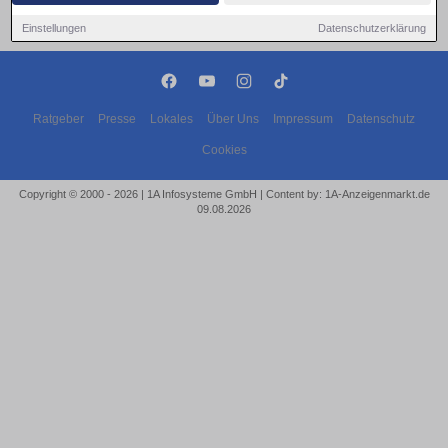
Einstellungen
Datenschutzerklärung
Ratgeber
Presse
Lokales
Über Uns
Impressum
Datenschutz
Cookies
Copyright © 2000 - 2026 | 1A Infosysteme GmbH | Content by: 1A-Anzeigenmarkt.de
09.08.2026