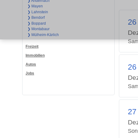
❯ Andernach
❯ Mayen
❯ Lahnstein
❯ Bendorf
26
❯ Boppard
❯ Montabaur
De
❯ Mülheim-Kärlich
Sam
Freizeit
Immobilien
Autos
26
Jobs
De
Sam
27
De
Son