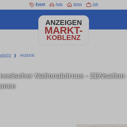
Event
Auto
Immo
Job
ANZEIGEN
MARKT-
KOBLENZ
VENTS
❯
ANZEIGE
nesischer Nationalcircus - ZENsation
lance