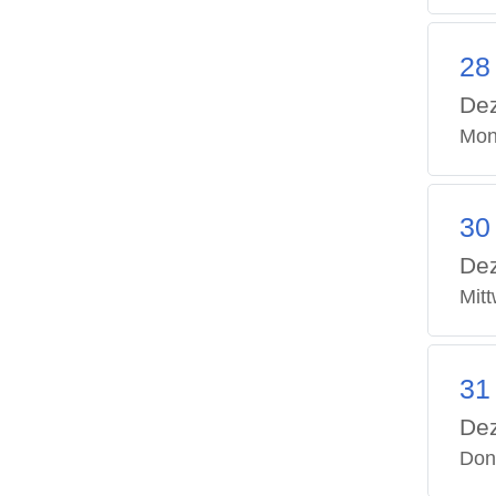
28
De
Mon
30
De
Mit
31
De
Don