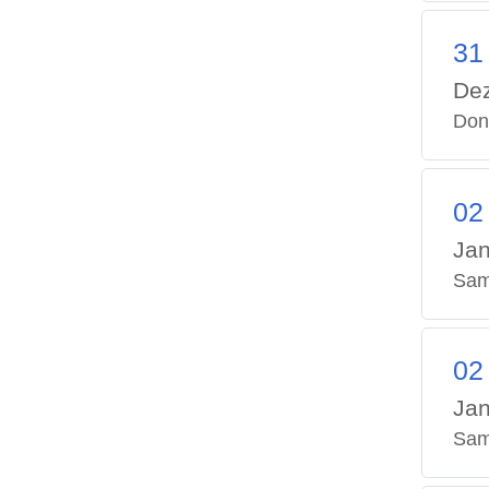
31
De
Don
02
Jan
Sam
02
Jan
Sam