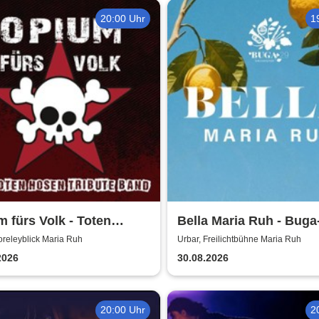
20:00 Uhr
1
 fürs Volk - Toten
Bella Maria Ruh - Buga
 Tribute
Orchester
oreleyblick Maria Ruh
Urbar, Freilichtbühne Maria Ruh
2026
30.08.2026
20:00 Uhr
2