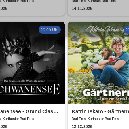
land-Pfalz - Jacques
Friends | Kurhaus Bad
, Kurtheater Bad Ems
Bad Ems, Kurhaus Bad Ems
nbach
2026
14.11.2026
20:00 Uhr
2
anensee - Grand Classic
Katrin Iskam - Gärtner
 - Die traditionelle
viel Geschiss
, Kurtheater Bad Ems
Bad Ems, Kurtheater Bad Ems
ertournee
2026
12.12.2026