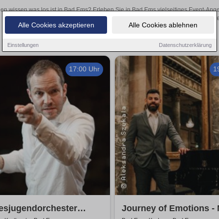
len wissen was los ist in Bad Ems? Erleben Sie in Bad Ems vielseitiges Event-Ang
oder aufregende Veranstaltungen in Bad Ems – hier finden
Alle Cookies akzeptieren
Alle Cookies ablehnen
Einstellungen
Datenschutzerklärung
17:00 Uhr
1
esjugendorchester
Journey of Emotions -