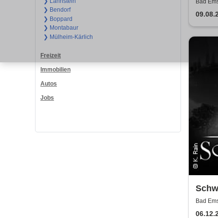
Rhein
❯ Lahnstein
Bad Ems
❯ Bendorf
Offe
09.08.
❯ Boppard
❯ Montabaur
❯ Mülheim-Kärlich
Freizeit
Immobilien
Autos
Jobs
Schw
Ballet
Bad Ems
Wint
06.12.