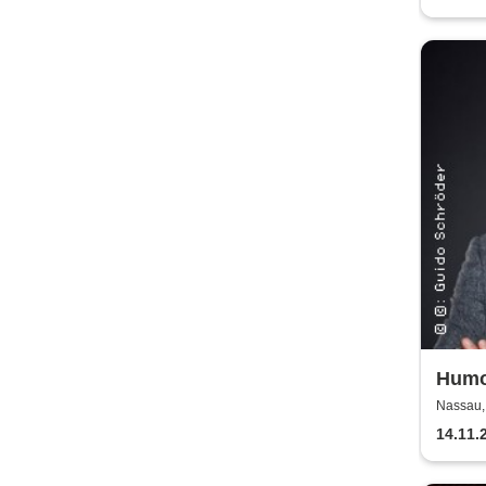
Humor
Deuse
Nassau,
Stan
14.11.