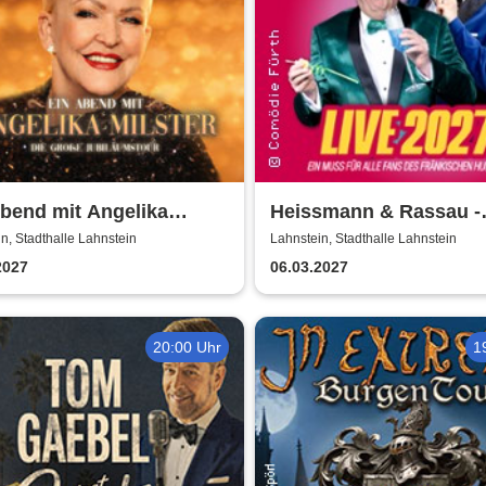
bend mit Angelika
Heissmann & Rassau -
er - Jubiläumstournee
Heißmann & Rassau Li
n, Stadthalle Lahnstein
Lahnstein, Stadthalle Lahnstein
2027
2027
06.03.2027
20:00 Uhr
1