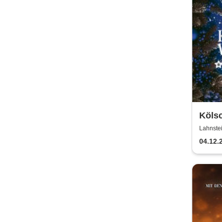
Kölsc
& Fr
Lahnstei
04.12.