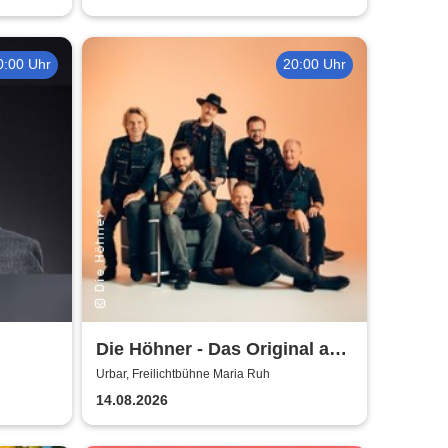
0:00 Uhr
20:00 Uhr
Die Höhner - Das Original aus
Kölle!
Urbar, Freilichtbühne Maria Ruh
14.08.2026