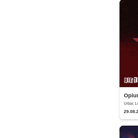
Opium
Hosen
Urbar, L
29.08.