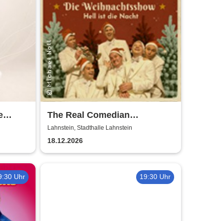
e
The Real Comedian
Harmonists - Die
Lahnstein, Stadthalle Lahnstein
Weihnachtsshow - Hell ist die
18.12.2026
Nacht
9:30 Uhr
19:30 Uhr