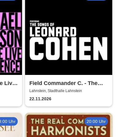
e Live
Field Commander C. - The
Songs of Leonard Cohen
Lahnstein, Stadthalle Lahnstein
22.11.2026
8:00 Uhr
20:00 Uhr