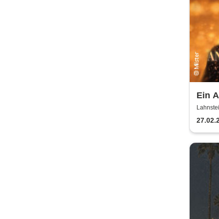
Ein A
Milst
Lahnstei
2027
27.02.