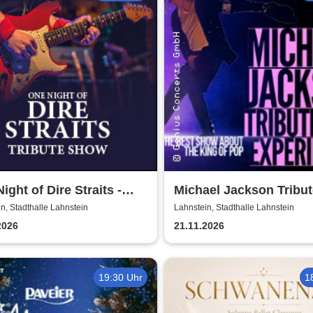
ight of Dire Straits -
Michael Jackson Tribut
ute Show
Experience
n, Stadthalle Lahnstein
Lahnstein, Stadthalle Lahnstein
2026
21.11.2026
19:30 Uhr
1