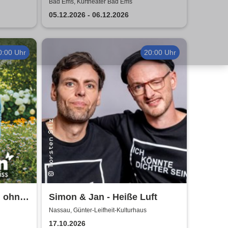
 Ems
Classic Ballet - Die
Bad Ems, Kurtheater Bad Ems
traditionelle Wintertournee
05.12.2026 - 06.12.2026
0:00 Uhr
20:00 Uhr
n ohne
Simon & Jan - Heiße Luft
Nassau, Günter-Leifheit-Kulturhaus
17.10.2026