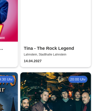
Tina - The Rock Legend
ve
Lahnstein, Stadthalle Lahnstein
14.04.2027
9:30 Uhr
20:00 Uhr