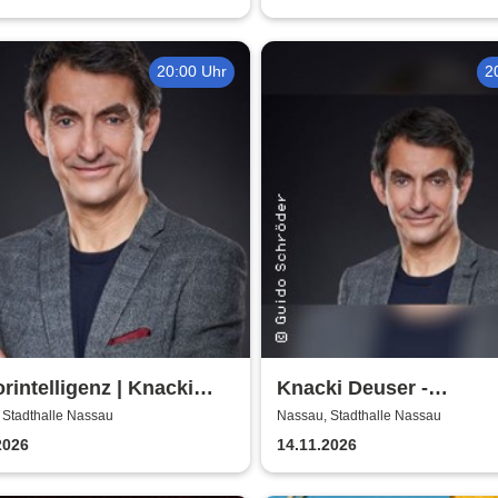
20:00 Uhr
2
intelligenz | Knacki
Knacki Deuser -
r | Premiere - Die neue
Humorintelligenz
 Stadthalle Nassau
Nassau, Stadthalle Nassau
d-up-Show
2026
14.11.2026