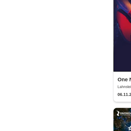
One N
Trib
Lahnstei
06.11.