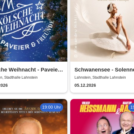
he Weihnacht - Paveier
Schwanensee - Solenn
eunde 2026
Ballet Classique
n, Stadthalle Lahnstein
Lahnstein, Stadthalle Lahnstein
2026
05.12.2026
19:00 Uhr
1