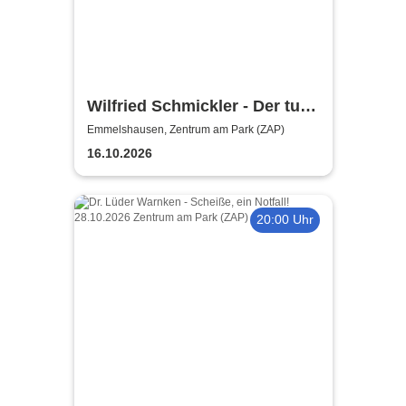
Wilfried Schmickler - Der tut's
noch
Emmelshausen, Zentrum am Park (ZAP)
16.10.2026
20:00 Uhr