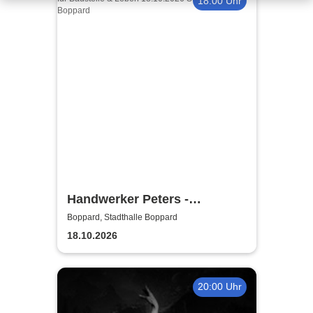
18:00 Uhr
Handwerker Peters -
Lachkräfte-Mangel | Abhilfe
Boppard, Stadthalle Boppard
für Baustelle & Leben
18.10.2026
20:00 Uhr