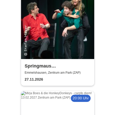
Springmaus
Improvisationstheater - Merry
Emmelshausen, Zentrum am Park (ZAP)
Christmaus
27.11.2026
20:00 Uhr