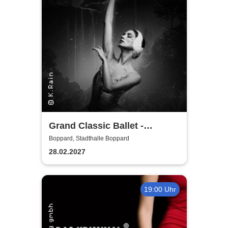
Grand Classic Ballet -
Schwanensee - Jenseits der
Boppard, Stadthalle Boppard
Bühne mit live Streichquartett
28.02.2027
19:00 Uhr