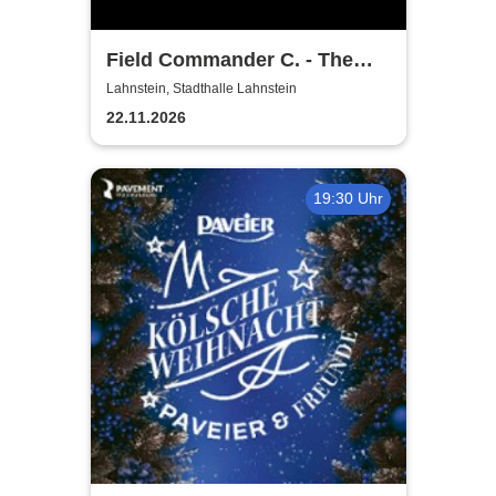
Field Commander C. - The
Songs of Leonard Cohen
Lahnstein, Stadthalle Lahnstein
22.11.2026
19:30 Uhr