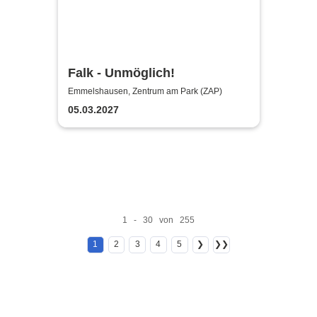
Falk - Unmöglich!
Emmelshausen, Zentrum am Park (ZAP)
05.03.2027
1 - 30 von 255
1
2
3
4
5
❯
❯❯