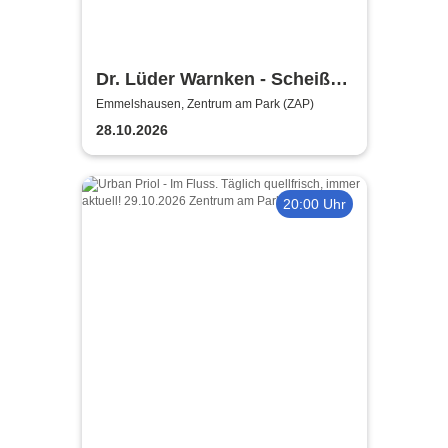
Dr. Lüder Warnken - Scheiße,
ein Notfall!
Emmelshausen, Zentrum am Park (ZAP)
28.10.2026
20:00 Uhr