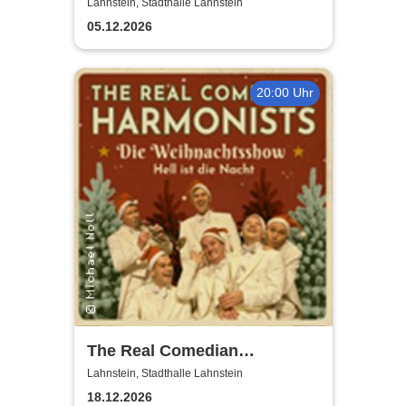
Ballet Classique
Lahnstein, Stadthalle Lahnstein
05.12.2026
20:00 Uhr
The Real Comedian
Harmonists - Die
Lahnstein, Stadthalle Lahnstein
Weihnachtsshow - Hell ist die
18.12.2026