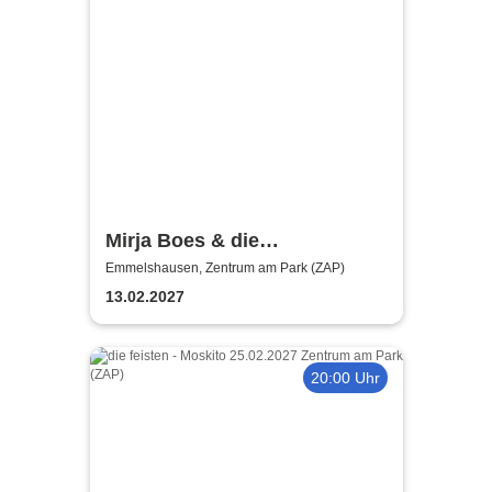
Mirja Boes & die
HonkeyDonkeys - carpfe
Emmelshausen, Zentrum am Park (ZAP)
diem!
13.02.2027
20:00 Uhr