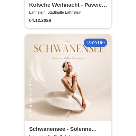
Kölsche Weihnacht - Paveier
& Freunde 2026
Lahnstein, Stadthalle Lahnstein
04.12.2026
18:00 Uhr
Schwanensee - Solenne