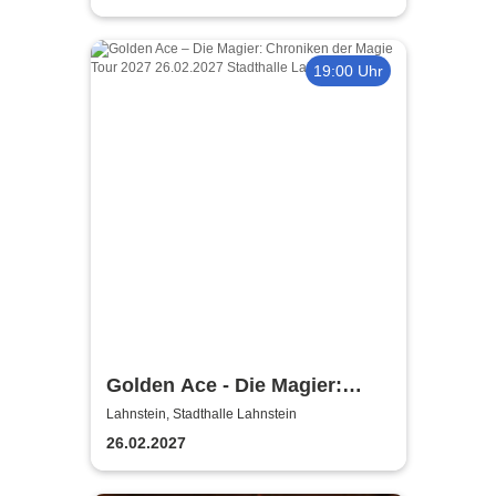
Nacht
19:00 Uhr
Golden Ace - Die Magier:
Chroniken der Magie Tour
Lahnstein, Stadthalle Lahnstein
2027
26.02.2027