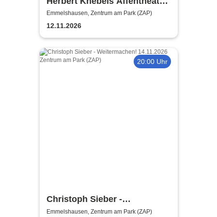
Herbert Knebels Affentheater
- Voll Karacho!
Emmelshausen, Zentrum am Park (ZAP)
12.11.2026
20:00 Uhr
Christoph Sieber -
Weitermachen!
Emmelshausen, Zentrum am Park (ZAP)