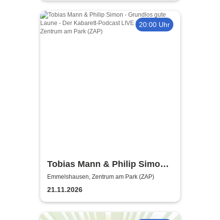
20:00 Uhr
Tobias Mann & Philip Simon -
Grundlos gute Laune - Der
Emmelshausen, Zentrum am Park (ZAP)
Kabarett-Podcast LIVE
21.11.2026