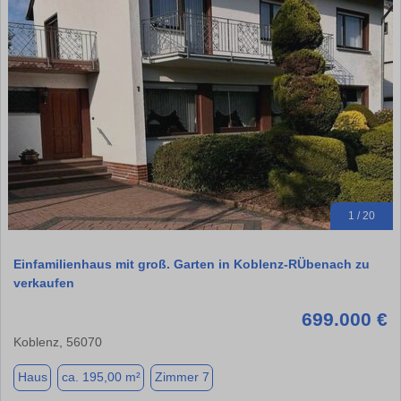
1 / 20
Einfamilienhaus mit groß. Garten in Koblenz-RÜbenach zu
verkaufen
699.000 €
Koblenz, 56070
Haus
ca. 195,00 m²
Zimmer 7