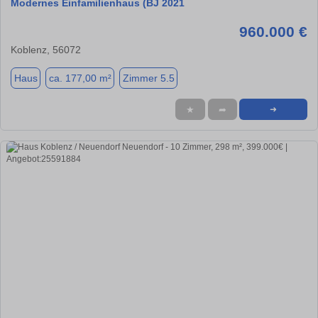
Modernes Einfamilienhaus (BJ 2021
960.000 €
Koblenz, 56072
Haus
ca. 177,00 m²
Zimmer 5.5
★
➦
➜