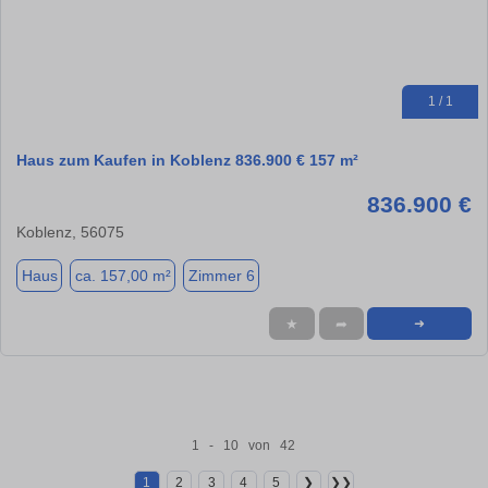
1 / 1
Haus zum Kaufen in Koblenz 836.900 € 157 m²
836.900 €
Koblenz, 56075
Haus
ca. 157,00 m²
Zimmer 6
★
➦
➜
1 - 10 von 42
1
2
3
4
5
❯
❯❯