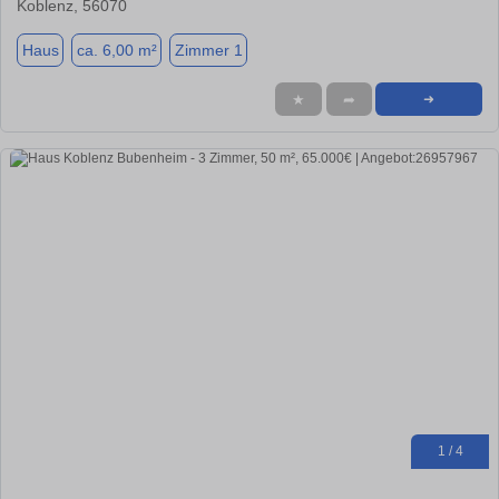
Koblenz, 56070
Haus
ca. 6,00 m²
Zimmer 1
★
➦
➜
1 / 4