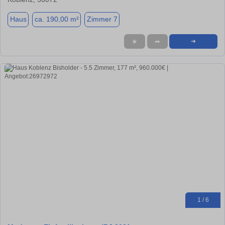
Haus
ca. 190,00 m²
Zimmer 7
★
➦
➜
1 / 6