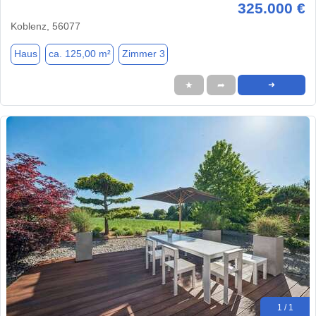
325.000 €
Koblenz, 56077
Haus
ca. 125,00 m²
Zimmer 3
★
➦
➜
1 / 1