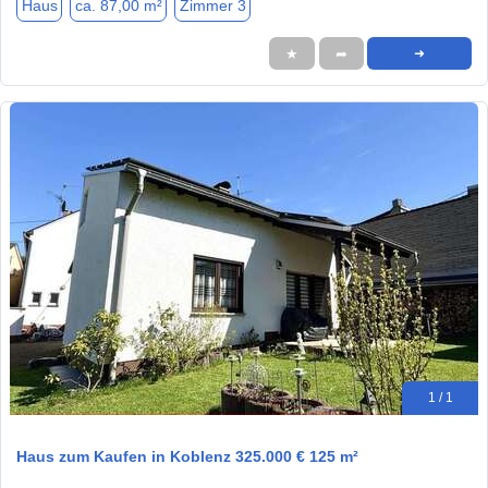
Haus
ca. 87,00 m²
Zimmer 3
★
➦
➜
1 / 1
Haus zum Kaufen in Koblenz 325.000 € 125 m²