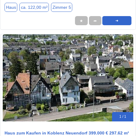
Haus
ca. 122,00 m²
Zimmer 5
★
➦
➜
1 / 1
Haus zum Kaufen in Koblenz Neuendorf 399.000 € 297.62 m²