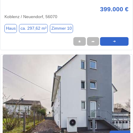
399.000 €
Koblenz / Neuendorf, 56070
Haus
ca. 297,62 m²
Zimmer 10
★
➦
➜