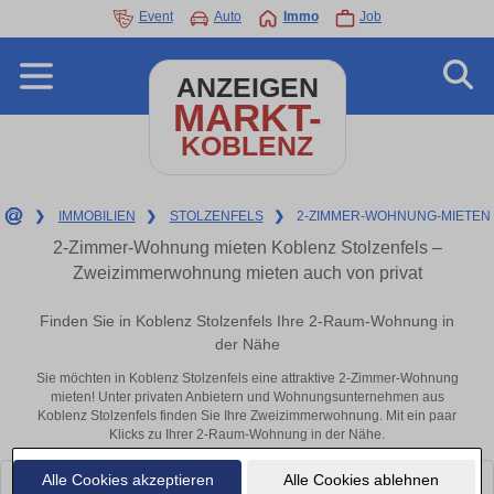
Event
Auto
Immo
Job
ANZEIGEN
MARKT-
KOBLENZ
❯
IMMOBILIEN
❯
STOLZENFELS
❯
2-ZIMMER-WOHNUNG-MIETEN
2-Zimmer-Wohnung mieten Koblenz Stolzenfels –
Zweizimmerwohnung mieten auch von privat
Finden Sie in Koblenz Stolzenfels Ihre 2-Raum-Wohnung in
der Nähe
Sie möchten in Koblenz Stolzenfels eine attraktive 2-Zimmer-Wohnung
mieten! Unter privaten Anbietern und Wohnungsunternehmen aus
Koblenz Stolzenfels finden Sie Ihre Zweizimmerwohnung. Mit ein paar
Klicks zu Ihrer 2-Raum-Wohnung in der Nähe.
Alle Cookies akzeptieren
Alle Cookies ablehnen
Leider konnten wir derzeit keine passenden Objekte finden. Schauen Sie