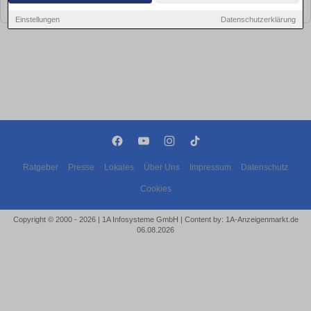
bald wieder vorbei!
Einstellungen
Datenschutzerklärung
Ratgeber
Presse
Lokales
Über Uns
Impressum
Datenschutz
Cookies
Copyright © 2000 - 2026 | 1A Infosysteme GmbH | Content by: 1A-Anzeigenmarkt.de
06.08.2026