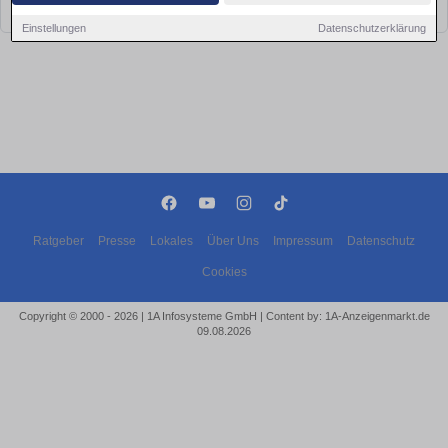
bald wieder vorbei!
Einstellungen
Datenschutzerklärung
Ratgeber
Presse
Lokales
Über Uns
Impressum
Datenschutz
Cookies
Copyright © 2000 - 2026 | 1A Infosysteme GmbH | Content by: 1A-Anzeigenmarkt.de
09.08.2026