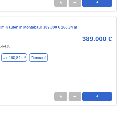
★
➦
➜
m Kaufen in Montabaur 389.000 € 160.84 m²
389.000 €
 56410
ca. 160,84 m²
Zimmer 5
★
➦
➜