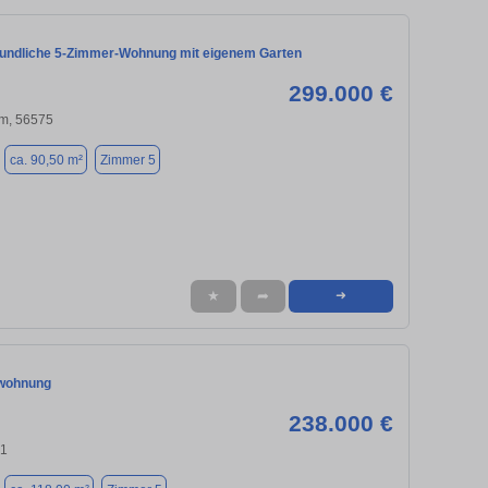
eundliche 5-Zimmer-Wohnung mit eigenem Garten
299.000 €
m, 56575
ca. 90,50 m²
Zimmer 5
★
➦
➜
wohnung
238.000 €
51