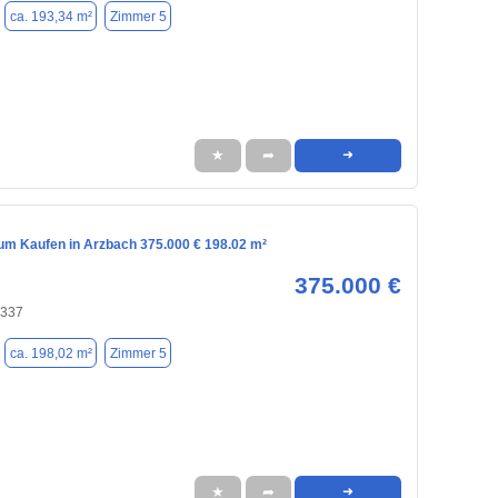
ca. 193,34 m²
Zimmer 5
★
➦
➜
m Kaufen in Arzbach 375.000 € 198.02 m²
375.000 €
6337
ca. 198,02 m²
Zimmer 5
★
➦
➜