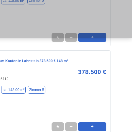
ca. 118,00 m²
Zimmer 5
★
➦
➜
m Kaufen in Lahnstein 378.500 € 148 m²
378.500 €
56112
ca. 148,00 m²
Zimmer 5
★
➦
➜