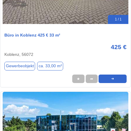
1 / 1
Büro in Koblenz 425 € 33 m²
425 €
Koblenz, 56072
Gewerbeobjekt
ca. 33,00 m²
★
➦
➜