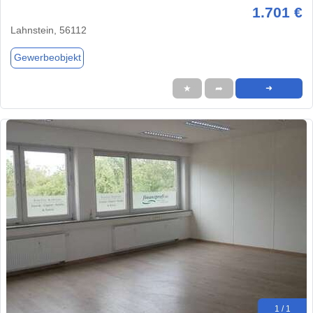
1.701 €
Lahnstein, 56112
Gewerbeobjekt
★
➦
➜
1 / 1