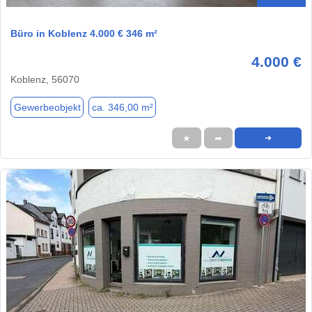
Büro in Koblenz 4.000 € 346 m²
4.000 €
Koblenz, 56070
Gewerbeobjekt
ca. 346,00 m²
★
➦
➜