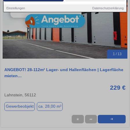
Einstellungen
Datenschutzerklärung
1 / 13
ANGEBOT! 28-112m² Lager- und Hallenflächen | Lagerfläche
mieten…
229 €
Lahnstein, 56112
Gewerbeobjekt
ca. 28,00 m²
★
➦
➜