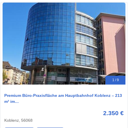
1 / 9
Premium Büro-Praxisfläche am Hauptbahnhof Koblenz – 213
m² im…
2.350 €
Koblenz, 56068