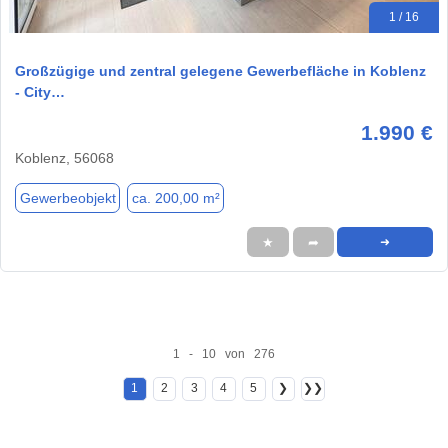
1 / 16
Großzügige und zentral gelegene Gewerbefläche in Koblenz
- City…
1.990 €
Koblenz, 56068
Gewerbeobjekt
ca. 200,00 m²
★
➦
➜
1 - 10 von 276
1
2
3
4
5
❯
❯❯