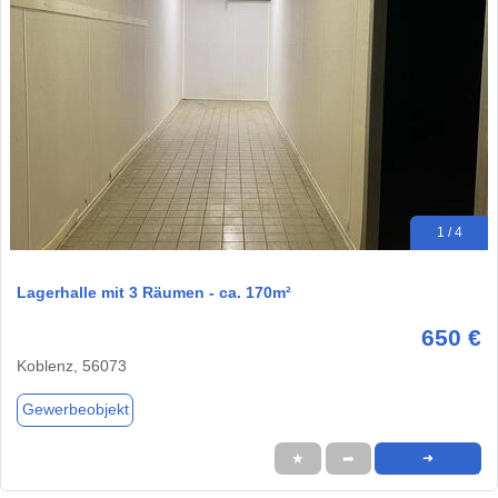
1 / 4
Lagerhalle mit 3 Räumen - ca. 170m²
650 €
Koblenz, 56073
Gewerbeobjekt
★
➦
➜