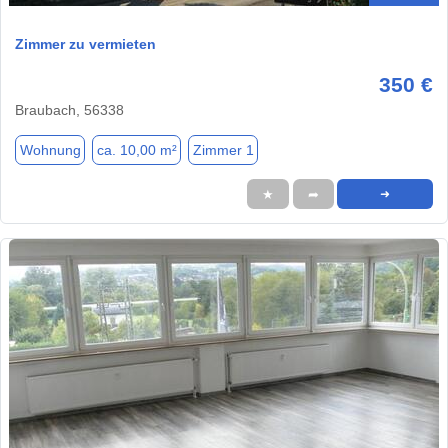
Zimmer zu vermieten
350 €
Braubach, 56338
Wohnung
ca. 10,00 m²
Zimmer 1
★
➦
➜