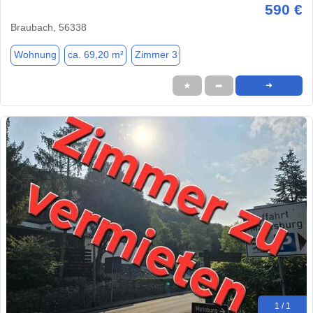
590 €
Braubach, 56338
Wohnung
ca. 69,20 m²
Zimmer 3
★
➦
➜
1 / 1