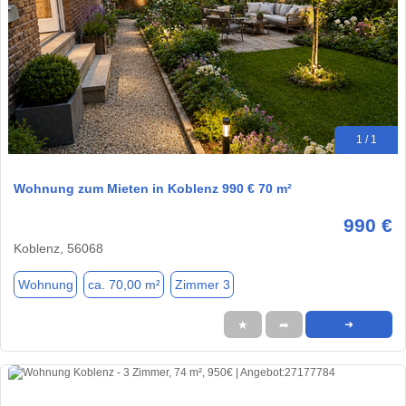
1 / 1
Wohnung zum Mieten in Koblenz 990 € 70 m²
990 €
Koblenz, 56068
Wohnung
ca. 70,00 m²
Zimmer 3
★
➦
➜