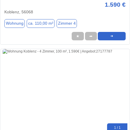
1.590 €
Koblenz, 56068
Wohnung
ca. 110,00 m²
Zimmer 4
★
➦
➜
1 / 1