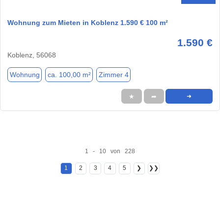
Wohnung zum Mieten in Koblenz 1.590 € 100 m²
1.590 €
Koblenz, 56068
Wohnung
ca. 100,00 m²
Zimmer 4
★
➦
➜
1 - 10 von 228
1
2
3
4
5
❯
❯❯