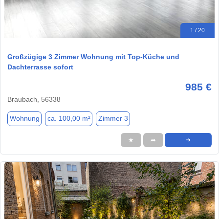
1 / 20
Großzügige 3 Zimmer Wohnung mit Top-Küche und
Dachterrasse sofort
985 €
Braubach, 56338
Wohnung
ca. 100,00 m²
Zimmer 3
★
➦
➜