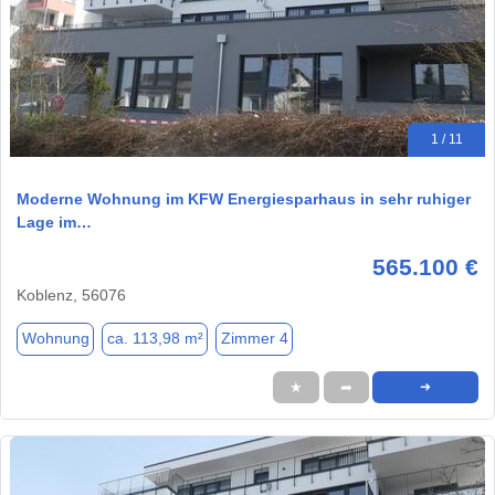
1 / 11
Moderne Wohnung im KFW Energiesparhaus in sehr ruhiger
Lage im…
565.100 €
Koblenz, 56076
Wohnung
ca. 113,98 m²
Zimmer 4
★
➦
➜