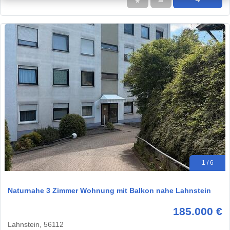
★
➦
➜
1 / 6
Naturnahe 3 Zimmer Wohnung mit Balkon nahe Lahnstein
185.000 €
Lahnstein, 56112