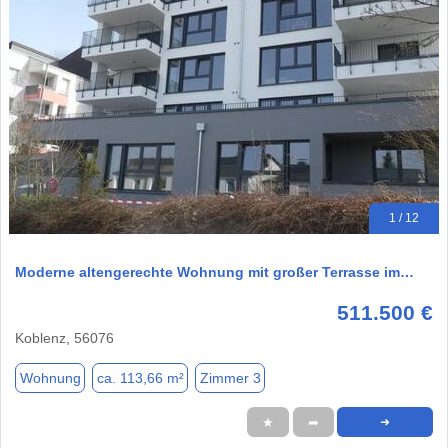
1 / 12
Moderne altengerechte Wohnung mit großer Terrasse im…
511.500 €
Koblenz, 56076
Wohnung
ca. 113,66 m²
Zimmer 3
★
➦
➜