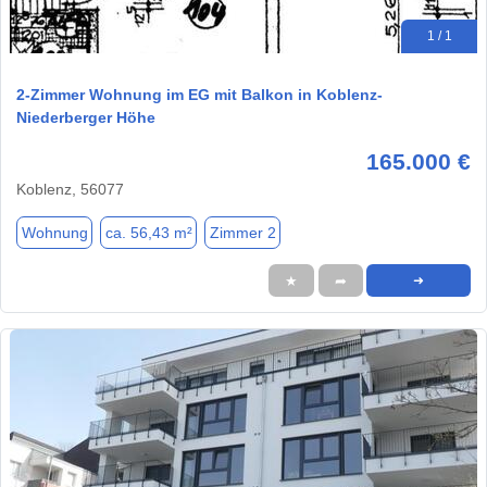
1 / 1
2-Zimmer Wohnung im EG mit Balkon in Koblenz-
Niederberger Höhe
165.000 €
Koblenz, 56077
Wohnung
ca. 56,43 m²
Zimmer 2
★
➦
➜