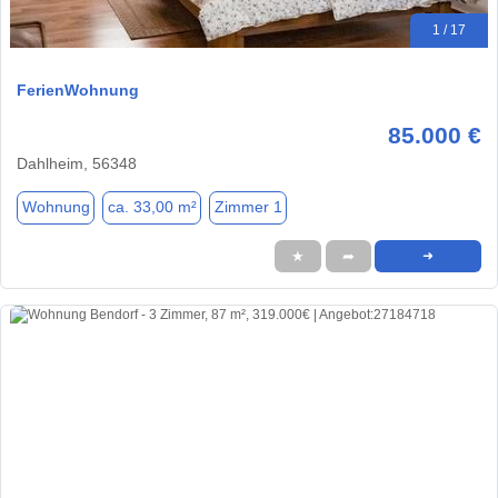
1 / 17
FerienWohnung
85.000 €
Dahlheim, 56348
Wohnung
ca. 33,00 m²
Zimmer 1
★
➦
➜