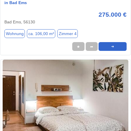
in Bad Ems
275.000 €
Bad Ems, 56130
Wohnung
ca. 106,00 m²
Zimmer 4
★
➦
➜