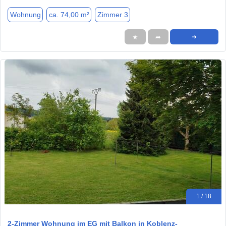
Wohnung
ca. 74,00 m²
Zimmer 3
★
➦
➜
1 / 18
2-Zimmer Wohnung im EG mit Balkon in Koblenz-