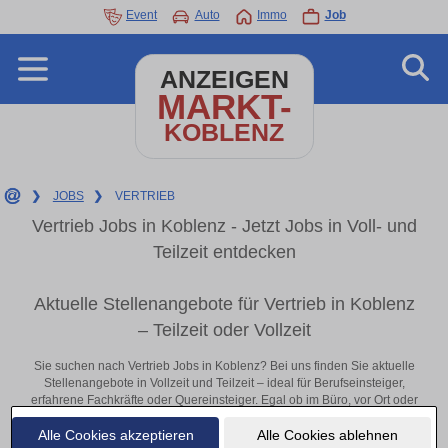
Event
Auto
Immo
Job
ANZEIGEN
MARKT-
KOBLENZ
❯
JOBS
❯
VERTRIEB
Vertrieb Jobs in Koblenz - Jetzt Jobs in Voll- und
Teilzeit entdecken
Aktuelle Stellenangebote für Vertrieb in Koblenz
– Teilzeit oder Vollzeit
Sie suchen nach Vertrieb Jobs in Koblenz? Bei uns finden Sie aktuelle
Stellenangebote in Vollzeit und Teilzeit – ideal für Berufseinsteiger,
erfahrene Fachkräfte oder Quereinsteiger. Egal ob im Büro, vor Ort oder
remote: Entdecken Sie jetzt neue Chancen in Ihrer Region und
Alle Cookies akzeptieren
Alle Cookies ablehnen
bewerben Sie sich direkt auf passende Vertrieb-Stellen in Koblenz!