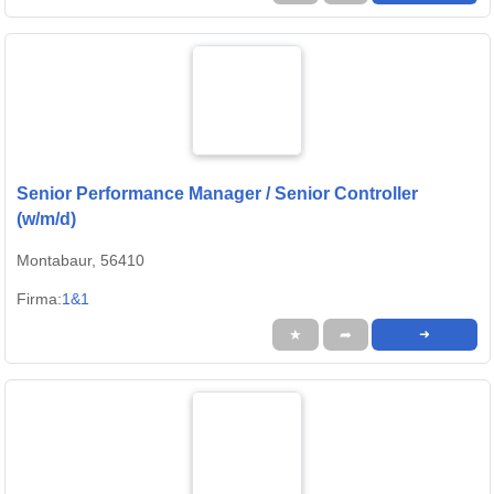
Senior Performance Manager / Senior Controller
(w/m/d)
Montabaur, 56410
Firma:
1&1
★
➦
➜